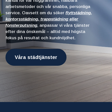
kända för vår noggrannhet, hållbara
arbetsmetoder och vår snabba, personliga
service. Oavsett om du söker
flyttstädning
,
kontorsstädning
,
trappstädning
eller
fönsterputsning
, anpassar vi våra tjänster
efter dina önskemål – alltid med högsta
fokus på resultat och kundnöjdhet.
Våra städtjänster