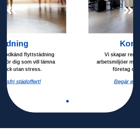
Kontorsstädning
Vi skapar rena, fräscha och hälsosamma
arbetsmiljöer med anpassade städscheman för
företag och kontor i alla storlekar.
Begär en kostnadsfri städoffert!