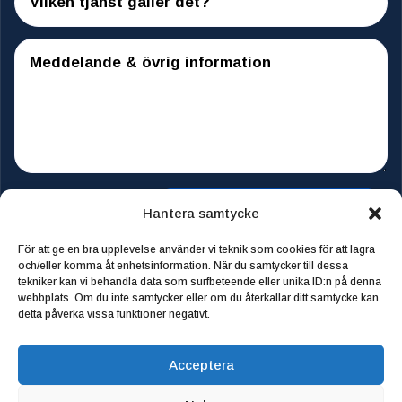
Skicka meddelandet
Hantera samtycke
För att ge en bra upplevelse använder vi teknik som cookies för att lagra
och/eller komma åt enhetsinformation. När du samtycker till dessa
tekniker kan vi behandla data som surfbeteende eller unika ID:n på denna
Start
webbplats. Om du inte samtycker eller om du återkallar ditt samtycke kan
detta påverka vissa funktioner negativt.
Våra tjänster
Acceptera
Om oss