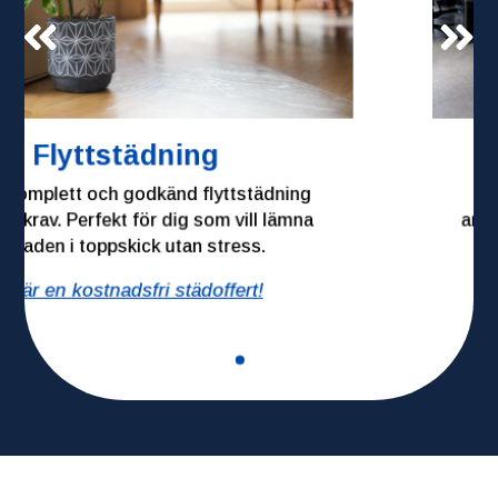
Kontorsstädning
Vi skapar rena, fräscha och hälsosamma
arbetsmiljöer med anpassade städscheman för
företag och kontor i alla storlekar.
Begär en kostnadsfri städoffert!