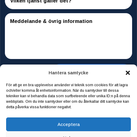
Skicka meddelandet
Hantera samtycke
För att ge en bra upplevelse använder vi teknik som cookies för att lagra
och/eller komma åt enhetsinformation. När du samtycker till dessa
tekniker kan vi behandla data som surfbeteende eller unika ID:n på denna
Start
webbplats. Om du inte samtycker eller om du återkallar ditt samtycke kan
detta påverka vissa funktioner negativt.
Våra tjänster
Acceptera
Om oss