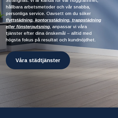
Strängnäs. Vi är kända för vår noggrannhet,
hållbara arbetsmetoder och vår snabba,
personliga service. Oavsett om du söker
flyttstädning
,
kontorsstädning
,
trappstädning
eller
fönsterputsning
, anpassar vi våra
tjänster efter dina önskemål – alltid med
högsta fokus på resultat och kundnöjdhet.
Våra städtjänster